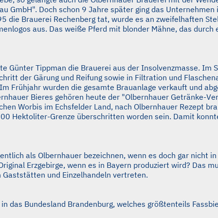
hau GmbH". Doch schon 9 Jahre später ging das Unternehmen in
995 die Brauerei Rechenberg tat, wurde es an zweifelhaften St
menlogos aus. Das weiße Pferd mit blonder Mähne, das durch ei
fte Günter Tippman die Brauerei aus der Insolvenzmasse. Im 
ritt der Gärung und Reifung sowie in Filtration und Flaschen
. Im Frühjahr wurden die gesamte Brauanlage verkauft und abg
rnhauer Bieres gehören heute der "Olbernhauer Getränke-Vert
ischen Worbis im Echsfelder Land, nach Olbernhauer Rezept br
00 Hektoliter-Grenze überschritten worden sein. Damit konnte
entlich als Olbernhauer bezeichnen, wenn es doch gar nicht in
iginal Erzgebirge, wenn es in Bayern produziert wird? Das mus
n Gaststätten und Einzelhandeln vertreten.
s in das Bundesland Brandenburg, welches größtenteils Fassbi