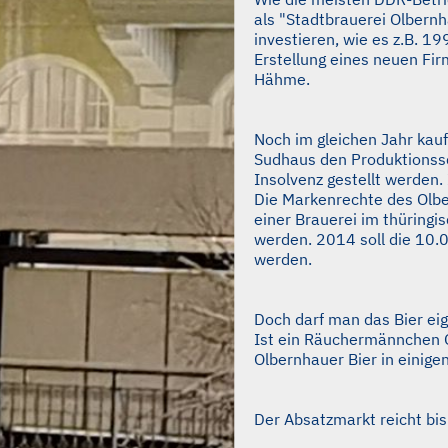
als "Stadtbrauerei Olbern
investieren, wie es z.B. 1
Erstellung eines neuen Fir
Hähme.
Noch im gleichen Jahr kau
Sudhaus den Produktionssch
Insolvenz gestellt werden
Die Markenrechte des Olbe
einer Brauerei im thüring
werden. 2014 soll die 10.0
werden.
Doch darf man das Bier eig
Ist ein Räuchermännchen Or
Olbernhauer Bier in einige
Der Absatzmarkt reicht bi