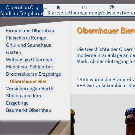
Olbernhau.Org
home
bed
face
Startseite
Übernachtung
Volkskunst
Vera
Stadt im Erzgebirge
Olbernhauer Bier
Firmen aus Olbernhau
Fleischerei Kempe
Grill- und Saunahaus
Die Geschichte der Olbernh
Garten
moderne Brauanlage an der
Webdesign Olbernhau
Mark. Ab der Eintragung in
Modellbau Schlenther
Drechselkurse Erzgebirge
1955 wurde die Brauerei v
Olbernhauer Bier
VEB Getränkekombinat Karl
Versicherungen Barth
Stollen aus dem
Erzgebirge
Baumarkt Olbernhau