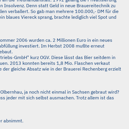
 Insolvenz. Denn statt Geld in neue Brauereitechnik zu
ellen verballert. So gab man mehrere 100.000,- DM für die
n blaues Viereck sprang, brachte lediglich viel Spot und
Sommer 2006 wurden ca. 2 Millionen Euro in ein neues
abfüllung investiert. Im Herbst 2008 mußte erneut
ebaut.
riebs-GmbH" kurz OGV. Diese lässt das Bier seitdem in
auen. 2013 konnten bereits 1,8 Mio. Flaschen verkaut
 der gleiche Absatz wie in der Brauerei Rechenberg erzielt
 Olbernhau, ja noch nicht einmal in Sachsen gebraut wird?
s jeder mit sich selbst ausmachen. Trotz allem ist das
er abnimmt.