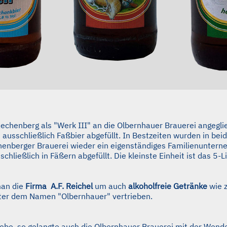
chenberg als "Werk III" an die Olbernhauer Brauerei angeglie
ausschließlich Faßbier abgefüllt. In Bestzeiten wurden in bei
chenberger Brauerei wieder ein eigenständiges Familienuntern
chließlich in Fäßern abgefüllt. Die kleinste Einheit ist das 5
an die
Firma A.F. Reichel
um auch
alkoholfreie Getränke
wie z
ter dem Namen "Olbernhauer" vertrieben.
ebe, so gelangte auch die Olbernhauer Brauerei mit der Wende