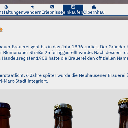
cancel
cancel
attractions
hiking
photo_camera
storefront
location_city
nstaltungen
wandern
Erlebnisse
einkaufen
Olbernhau
e
auer Brauerei geht bis in das Jahr 1896 zurück. Der Gründer K
 Blumenauer Straße 25 fertiggestellt wurde. Nach dessen To
s Handelsregister 1908 hatte die Brauerei den offiziellen Na
erstaatlicht. 6 Jahre später wurde die Neuhausener Brauere
-Marx-Stadt integriert.