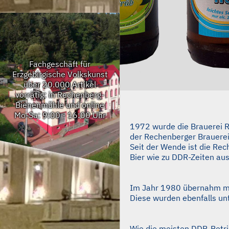
Fachgeschäft für
Erzgebirgische Volkskunst
über 20.000 Artikel
vorrätig: in Rechenberg-
Bienenmühle und online
Mo-Sa: 9:00 - 16:00 Uhr
1972 wurde die Brauerei Re
der Rechenberger Brauerei 
Seit der Wende ist die Re
Bier wie zu DDR-Zeiten auss
Im Jahr 1980 übernahm m
Diese wurden ebenfalls un
Wie die meisten DDR-Betri