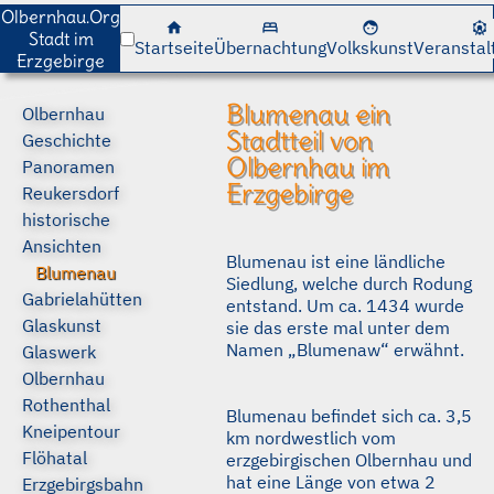
cancel
cancel
Olbernhau.Org
home
bed
face
attractions
Stadt im
Startseite
Übernachtung
Volkskunst
Veranstal
Erzgebirge
Blumenau ein
Olbernhau
Stadtteil von
Geschichte
Olbernhau im
Panoramen
Erzgebirge
Reukersdorf
historische
Ansichten
Blumenau ist eine ländliche
Blumenau
Siedlung, welche durch Rodung
Gabrielahütten
entstand. Um ca. 1434 wurde
Glaskunst
sie das erste mal unter dem
Namen „Blumenaw“ erwähnt.
Glaswerk
Olbernhau
Rothenthal
Blumenau befindet sich ca. 3,5
Kneipentour
km nordwestlich vom
Flöhatal
erzgebirgischen Olbernhau und
hat eine Länge von etwa 2
Erzgebirgsbahn