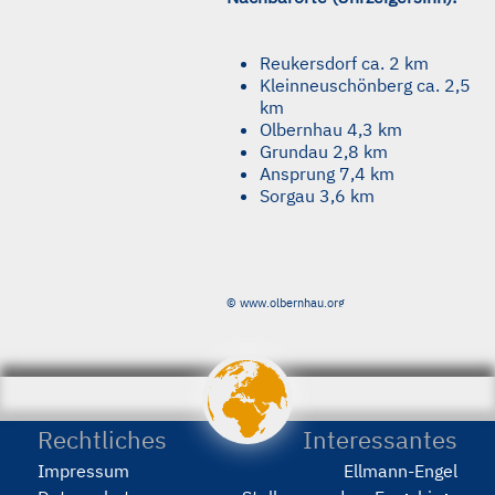
Reukersdorf ca. 2 km
Kleinneuschönberg ca. 2,5
km
Olbernhau 4,3 km
Grundau 2,8 km
Ansprung 7,4 km
Sorgau 3,6 km
© www.olbernhau.org
porstmann.com
wir
machen
Webseiten
Rechtliches
Interessantes
Impressum
Ellmann-Engel