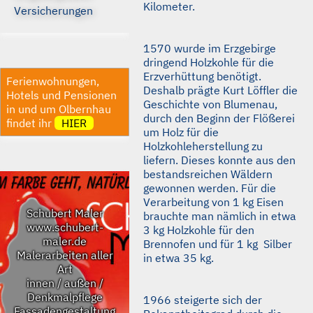
Kilometer.
Versicherungen
1570 wurde im Erzgebirge
dringend Holzkohle für die
Erzverhüttung benötigt.
Ferienwohnungen,
Deshalb prägte Kurt Löffler die
Hotels und Pensionen
Geschichte von Blumenau,
in und um Olbernhau
durch den Beginn der Flößerei
findet ihr
HIER
um Holz für die
Holzkohleherstellung zu
liefern. Dieses konnte aus den
bestandsreichen Wäldern
gewonnen werden. Für die
Verarbeitung von 1 kg Eisen
Schubert Maler
brauchte man nämlich in etwa
www.schubert-
3 kg Holzkohle für den
maler.de
Brennofen und für 1 kg Silber
Malerarbeiten aller
in etwa 35 kg.
Art
innen / außen /
Denkmalpflege
1966 steigerte sich der
Fassadengestaltung