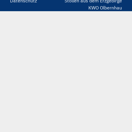
Datenschutz
Stollen aus dem Erzgebirge
KWO Olbernhau