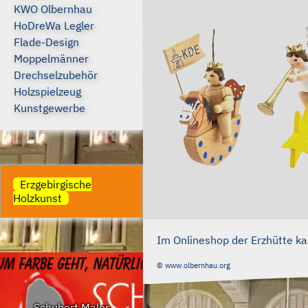
KWO Olbernhau
HoDreWa Legler
Flade-Design
Moppelmänner
Drechselzubehör
Holzspielzeug
Kunstgewerbe
Erzgebirgische
Holzkunst
Im Onlineshop der Erzhütte 
© www.olbernhau.org
Schubert Maler