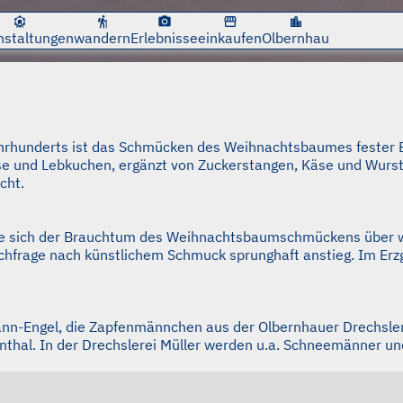
cancel
cancel
attractions
hiking
photo_camera
storefront
location_city
nstaltungen
wandern
Erlebnisse
einkaufen
Olbernhau
Jahrhunderts ist das Schmücken des Weihnachtsbaumes fester 
se und Lebkuchen, ergänzt von Zuckerstangen, Käse und Wurs
cht.
te sich der Brauchtum des Weihnachtsbaumschmückens über we
chfrage nach künstlichem Schmuck sprunghaft anstieg. Im Erzg
mann-Engel, die Zapfenmännchen aus der Olbernhauer Drechsle
nthal. In der Drechslerei Müller werden u.a. Schneemänner u