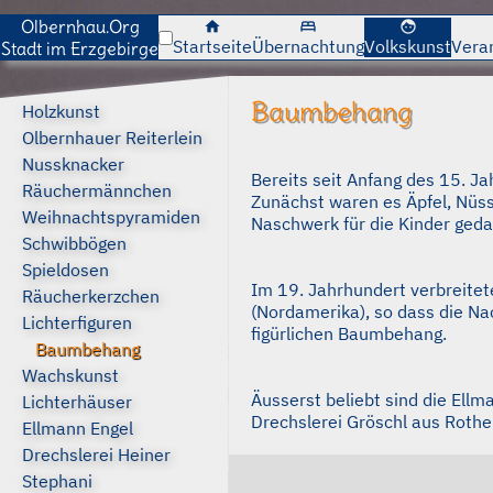
Olbernhau.Org
home
bed
face
Startseite
Übernachtung
Volkskunst
Vera
Stadt im Erzgebirge
Baumbehang
Holzkunst
Olbernhauer Reiterlein
Nussknacker
Bereits seit Anfang des 15. 
Räuchermännchen
Zunächst waren es Äpfel, Nüs
Weihnachtspyramiden
Naschwerk für die Kinder geda
Schwibbögen
Spieldosen
Im 19. Jahrhundert verbreite
Räucherkerzchen
(Nordamerika), so dass die Na
Lichterfiguren
figürlichen Baumbehang.
Baumbehang
Wachskunst
Äusserst beliebt sind die Ell
Lichterhäuser
Drechslerei Gröschl aus Rothe
Ellmann Engel
Drechslerei Heiner
Stephani