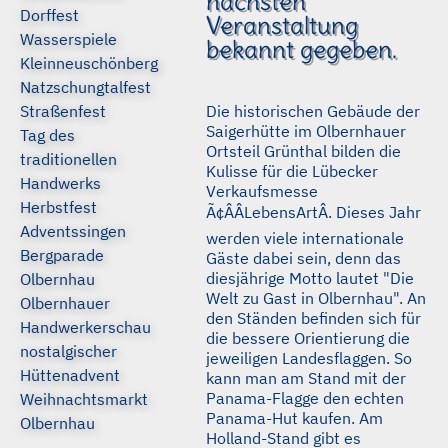
nächsten
Dorffest
Veranstaltung
Wasserspiele
bekannt gegeben.
Kleinneuschönberg
Natzschungtalfest
Straßenfest
Die historischen Gebäude der
Saigerhütte im Olbernhauer
Tag des
Ortsteil Grünthal bilden die
traditionellen
Kulisse für die Lübecker
Handwerks
Verkaufsmesse
Herbstfest
Ã¢ÂÂLebensArtÂ. Dieses Jahr
Adventssingen
werden viele internationale
Bergparade
Gäste dabei sein, denn das
diesjährige Motto lautet "Die
Olbernhau
Welt zu Gast in Olbernhau". An
Olbernhauer
den Ständen befinden sich für
Handwerkerschau
die bessere Orientierung die
nostalgischer
jeweiligen Landesflaggen. So
Hüttenadvent
kann man am Stand mit der
Panama-Flagge den echten
Weihnachtsmarkt
Panama-Hut kaufen. Am
Olbernhau
Holland-Stand gibt es