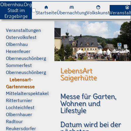
cancel
cancel
Olbernhau.Org
home
bed
face
attractions
Stadt im
Startseite
Übernachtung
Volkskunst
Veranstal
Erzgebirge
Veranstaltungen
Ostervolksfest
Olbernhau
Hexenfeuer
Oberneuschönberg
Sommerfest
LebensArt
Oberneuschönberg
Saigerhütte
Lebensart-
Gartenmesse
Mittelalterspektakel
Messe für Garten,
Ritterturnier
Wohnen und
Lochteichfest
Lifestyle
Olbernhauer
Radtour
Datum wird bei der
Reukersdorfer