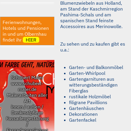
Blumenzwiebeln aus Holland,
am Stand der Kaschmirregion
Pashima-Schals und am
spanischen Stand feinste
Ferienwohnungen,
Accessoires aus Merinowolle.
Hotels und Pensionen
in und um Olbernhau
findet ihr
HIER
Zu sehen und zu kaufen gibt es
u.a.:
Garten- und Balkonmöbel
Garten-Whirlpool
Schubert Maler
Gartengarnituren aus
www.schubert-
witterungsbeständigen
maler.de
Fiberglas
Malerarbeiten aller
rustikale Holzmöbel
Art
filigrane Pavillions
innen / außen /
Gartenhäuschen
Denkmalpflege
Dekorationen
Fassadengestaltung
Gartenfackel
/
Fassadensanierung