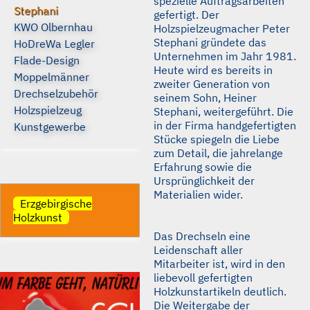
spezielle Auftragsarbeiten
Stephani
gefertigt. Der
KWO Olbernhau
Holzspielzeugmacher Peter
Stephani gründete das
HoDreWa Legler
Unternehmen im Jahr 1981.
Flade-Design
Heute wird es bereits in
Moppelmänner
zweiter Generation von
Drechselzubehör
seinem Sohn, Heiner
Holzspielzeug
Stephani, weitergeführt. Die
in der Firma handgefertigten
Kunstgewerbe
Stücke spiegeln die Liebe
zum Detail, die jahrelange
Erfahrung sowie die
Ursprünglichkeit der
Materialien wider.
Erzgebirgische
Holzkunst
Das Drechseln eine
Leidenschaft aller
Mitarbeiter ist, wird in den
liebevoll gefertigten
Holzkunstartikeln deutlich.
Die Weitergabe der