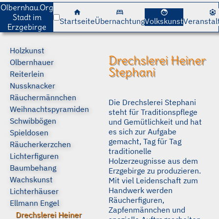
cancel
cancel
Olbernhau.Org
home
bed
face
attractions
Stadt im
Startseite
Übernachtung
Volkskunst
Veranstal
Erzgebirge
Holzkunst
Drechslerei Heiner
Olbernhauer
Stephani
Reiterlein
Nussknacker
Räuchermännchen
Die Drechslerei Stephani
Weihnachtspyramiden
steht für Traditionspflege
Schwibbögen
und Gemütlichkeit und hat
es sich zur Aufgabe
Spieldosen
gemacht, Tag für Tag
Räucherkerzchen
traditionelle
Lichterfiguren
Holzerzeugnisse aus dem
Baumbehang
Erzgebirge zu produzieren.
Wachskunst
Mit viel Leidenschaft zum
Handwerk werden
Lichterhäuser
Räucherfiguren,
Ellmann Engel
Zapfenmännchen und
Drechslerei Heiner