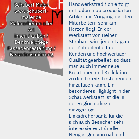
Handwerkstradition erfolgt
Schubert Maler
mit jedem neu produziertem
www.schubert-
Artikel, ein Vorgang, der den
maler.de
Mitarbeitern sehr am
Malerarbeiten aller
Herzen liegt. In der
Art
Werkstatt von Heiner
innen / außen /
Stephani wird jeden Tag an
Denkmalpflege
der Zufriedenheit der
Fassadengestaltung /
Kunden und hochwertiger
Fassadensanierung
Qualität gearbeitet, so dass
man auch immer neue
Kreationen und Kollektion
zu den bereits bestehenden
hinzufügen kann. Ein
besonderes Highlight in der
Schauwerkstatt ist die in
der Region nahezu
einzigartige
Linksdreherbank, für die
sich auch Besucher sehr
interessieren. Für alle
Neugierigen von nah und