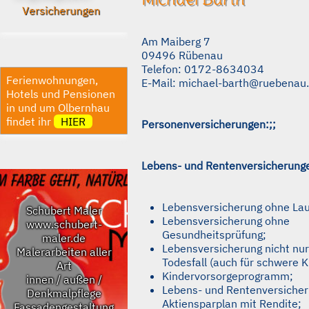
Versicherungen
Am Maiberg 7
09496 Rübenau
Telefon: 0172-8634034
Ferienwohnungen,
E-Mail: michael-barth@ruebenau
Hotels und Pensionen
in und um Olbernhau
findet ihr
HIER
Personenversicherungen:;;
Lebens- und Rentenversicherung
Lebensversicherung ohne Lau
Schubert Maler
Lebensversicherung ohne
www.schubert-
Gesundheitsprüfung;
maler.de
Lebensversicherung nicht nur
Malerarbeiten aller
Todesfall (auch für schwere 
Art
Kindervorsorgeprogramm;
innen / außen /
Lebens- und Rentenversicher
Denkmalpflege
Aktiensparplan mit Rendite;
Fassadengestaltung