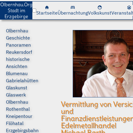
cancel
cancel
Olbernhau.Org
home
bed
face
attractions
Stadt im
Startseite
Übernachtung
Volkskunst
Veranstal
Erzgebirge
Olbernhau
Geschichte
Panoramen
Reukersdorf
historische
Ansichten
Blumenau
Gabrielahütten
Glaskunst
Glaswerk
Olbernhau
Vermittlung von Versi
Rothenthal
und
Kneipentour
Finanzdienstleistungen
Flöhatal
Edelmetallhandel
Erzgebirgsbahn
Michael Barth