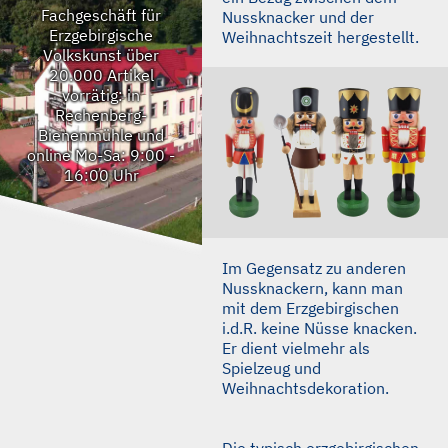
Fachgeschäft für
Nussknacker und der
Erzgebirgische
Weihnachtszeit hergestellt.
Volkskunst
über
20.000 Artikel
vorrätig: in
Rechenberg-
Bienenmühle und
online
Mo-Sa: 9:00 -
16:00 Uhr
Im Gegensatz zu anderen
Nussknackern, kann man
mit dem Erzgebirgischen
i.d.R. keine Nüsse knacken.
Er dient vielmehr als
Spielzeug und
Weihnachtsdekoration.
Die typisch erzgebirgischen