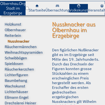
cancel
cancel
Olbernhau.Org
home
bed
face
attractions
Stadt im
Startseite
Übernachtung
Volkskunst
Veranstal
Erzgebirge
Nussknacker aus
Holzkunst
Olbernhau im
Olbernhauer
Erzgebirge
Reiterlein
Nussknacker
Räuchermännchen
Den figürlichen Nußknacker
Weihnachtspyramiden
gibt es im Erzgebirge seit
Schwibbögen
Mitte des 19. Jahrhunderts.
Spieldosen
Durch das Drechseln der
Figuren konnten grosse
Räucherkerzchen
Stückzahlen zu einem
Lichterfiguren
erschwinglichen Preis
Baumbehang
hergestellt werden. Als
Wachskunst
Erschaffer des ersten
Lichterhäuser
gedrechselten
erzgebirgischen
Ellmann Engel
Nussknackers gilt Wilhelm
Drechslerei Heiner