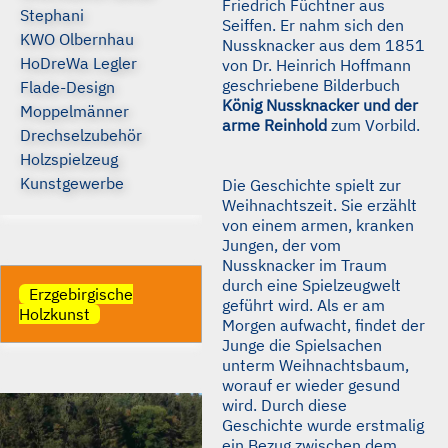
Friedrich Füchtner aus
Stephani
Seiffen. Er nahm sich den
KWO Olbernhau
Nussknacker aus dem 1851
HoDreWa Legler
von Dr. Heinrich Hoffmann
geschriebene Bilderbuch
Flade-Design
König Nussknacker und der
Moppelmänner
arme Reinhold
zum Vorbild.
Drechselzubehör
Holzspielzeug
Kunstgewerbe
Die Geschichte spielt zur
Weihnachtszeit. Sie erzählt
von einem armen, kranken
Jungen, der vom
Nussknacker im Traum
durch eine Spielzeugwelt
Erzgebirgische
geführt wird. Als er am
Holzkunst
Morgen aufwacht, findet der
Junge die Spielsachen
unterm Weihnachtsbaum,
worauf er wieder gesund
wird. Durch diese
Geschichte wurde erstmalig
ein Bezug zwischen dem