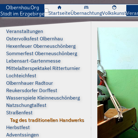
Olbernhau.Org
home
bed
face
Startseite
Übernachtung
Volkskunst
Vera
Stadt im Erzgebirge
Veranstaltungen
Ostervolksfest Olbernhau
Hexenfeuer Oberneuschönberg
Sommerfest Oberneuschönberg
Lebensart-Gartenmesse
Mittelalterspektakel Ritterturnier
Lochteichfest
Olbernhauer Radtour
Reukersdorfer Dorffest
Wasserspiele Kleinneuschönberg
Natzschungtalfest
Straßenfest
Tag des traditionellen Handwerks
Herbstfest
Adventssingen