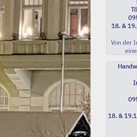
T
09
18. & 19
Von der I
eine
Handwe
I
09
18. & 19.