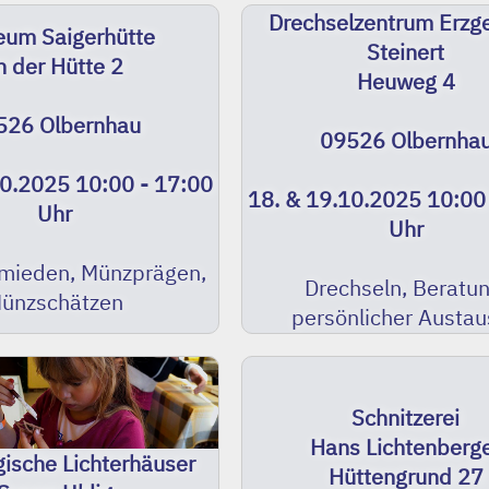
Drechselzentrum Erzg
um Saigerhütte
Steinert
n der Hütte 2
Heuweg 4
526 Olbernhau
09526 Olbernha
10.2025 10:00 - 17:00
18. & 19.10.2025 10:00
Uhr
Uhr
mieden, Münzprägen,
Drechseln, Beratun
ünzschätzen
persönlicher Austa
Schnitzerei
Hans Lichtenberg
gische Lichterhäuser
Hüttengrund 27