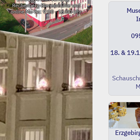
Rechenberg-Bienenmühle und
Muse
online
Mo-Sa: 9:00 - 16:00 Uhr
I
09
18. & 19.
Schausch
M
Erzgebir