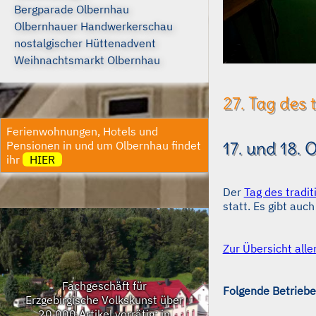
Bergparade Olbernhau
Olbernhauer Handwerkerschau
nostalgischer Hüttenadvent
Weihnachtsmarkt Olbernhau
27. Tag des 
Ferienwohnungen, Hotels und
17. und 18. 
Pensionen in und um Olbernhau findet
ihr
HIER
Der
Tag des tradi
statt. Es gibt auc
Zur Übersicht alle
Fachgeschäft für
Folgende Betriebe
Erzgebirgische Volkskunst
über
20.000 Artikel vorrätig: in