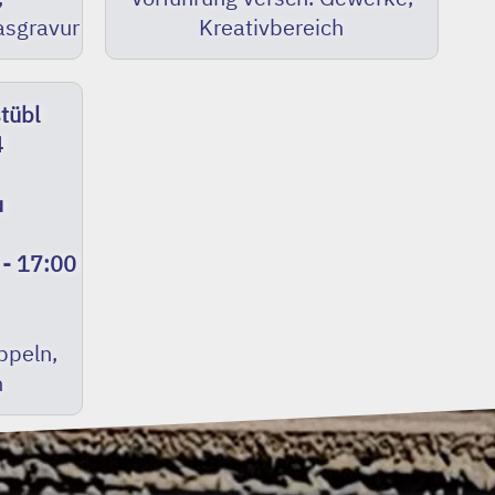
asgravur
Kreativbereich
tübl
4
u
 - 17:00
ppeln,
n