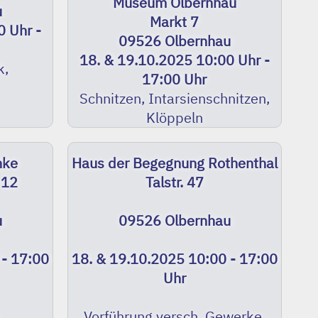
Museum Olbernhau
u
Markt 7
0 Uhr -
09526 Olbernhau
18. & 19.10.2025 10:00 Uhr -
k,
17:00 Uhr
Schnitzen, Intarsienschnitzen,
Klöppeln
nke
Haus der Begegnung Rothenthal
 12
Talstr. 47
u
09526 Olbernhau
 - 17:00
18. & 19.10.2025 10:00 - 17:00
Uhr
,
Vorführung versch. Gewerke,