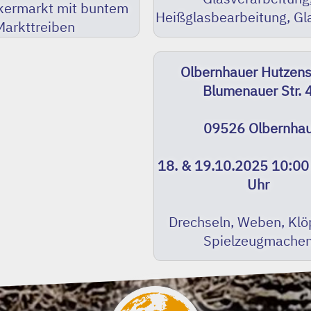
ermarkt mit buntem
Heißglasbearbeitung, Gl
Markttreiben
Olbernhauer Hutzens
Blumenauer Str. 
09526 Olbernha
18. & 19.10.2025 10:00
Uhr
Drechseln, Weben, Klö
Spielzeugmache