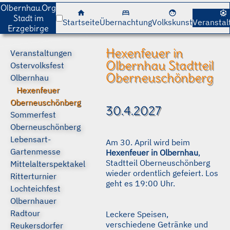
cancel
cancel
Olbernhau.Org
home
bed
face
attractions
Stadt im
Startseite
Übernachtung
Volkskunst
Veranstal
Erzgebirge
Hexenfeuer in
Veranstaltungen
Olbernhau Stadtteil
Ostervolksfest
Oberneuschönberg
Olbernhau
Hexenfeuer
Oberneuschönberg
30.4.2027
Sommerfest
Oberneuschönberg
Lebensart-
Am 30. April wird beim
Gartenmesse
Hexenfeuer in Olbernhau
,
Stadtteil Oberneuschönberg
Mittelalterspektakel
wieder ordentlich gefeiert. Los
Ritterturnier
geht es 19:00 Uhr.
Lochteichfest
Olbernhauer
Radtour
Leckere Speisen,
verschiedene Getränke und
Reukersdorfer