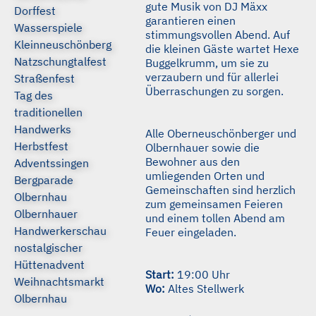
gute Musik von DJ Mäxx
Dorffest
garantieren einen
Wasserspiele
stimmungsvollen Abend. Auf
Kleinneuschönberg
die kleinen Gäste wartet Hexe
Natzschungtalfest
Buggelkrumm, um sie zu
verzaubern und für allerlei
Straßenfest
Überraschungen zu sorgen.
Tag des
traditionellen
Handwerks
Alle Oberneuschönberger und
Herbstfest
Olbernhauer sowie die
Bewohner aus den
Adventssingen
umliegenden Orten und
Bergparade
Gemeinschaften sind herzlich
Olbernhau
zum gemeinsamen Feieren
Olbernhauer
und einem tollen Abend am
Handwerkerschau
Feuer eingeladen.
nostalgischer
Hüttenadvent
Start:
19:00 Uhr
Weihnachtsmarkt
Wo:
Altes Stellwerk
Olbernhau