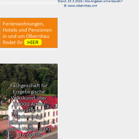
Stand: 23.3.2026 | Alle Angaben ohne Gewähr!
© www.olbernhau.org
Ferienwohnungen,
Hotels und Pensionen
in und um Olbernhau
findet ihr
HIER
Fachgeschäft für
Erzgebirgische
Volkskunst
über
20.000 Artikel
vorrätig: in
Rechenberg-
Bienenmühle und
online
Mo-Sa: 9:00
- 16:00 Uhr