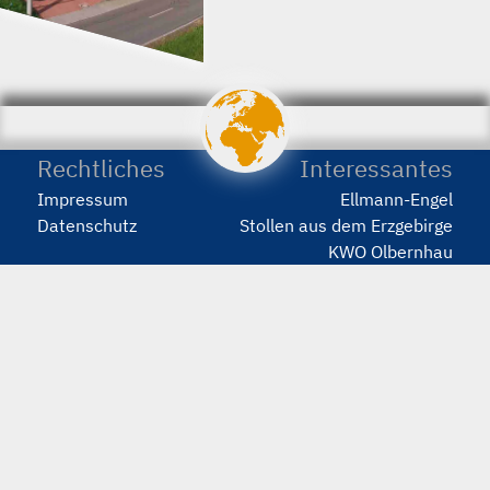
porstmann.com
wir
machen
Webseiten
Rechtliches
Interessantes
Impressum
Ellmann-Engel
Datenschutz
Stollen aus dem Erzgebirge
KWO Olbernhau