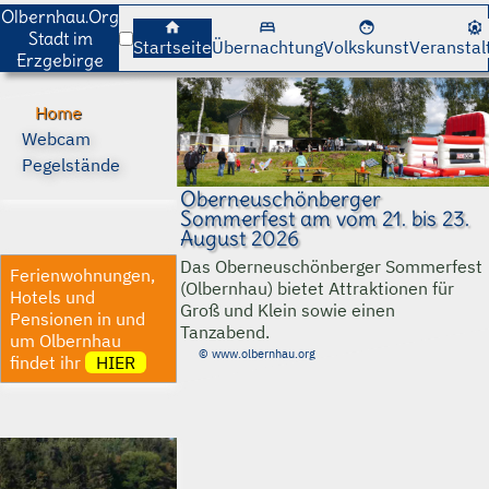
cancel
cancel
Olbernhau.Org
home
bed
face
attractions
Stadt im
Startseite
Übernachtung
Volkskunst
Veranstal
Erzgebirge
Home
Webcam
Pegelstände
Oberneuschönberger
Sommerfest am vom 21. bis 23.
August 2026
Das Oberneuschönberger Sommerfest
Ferienwohnungen,
(Olbernhau) bietet Attraktionen für
Hotels und
Groß und Klein sowie einen
Pensionen in und
Tanzabend.
um Olbernhau
© www.olbernhau.org
findet ihr
HIER