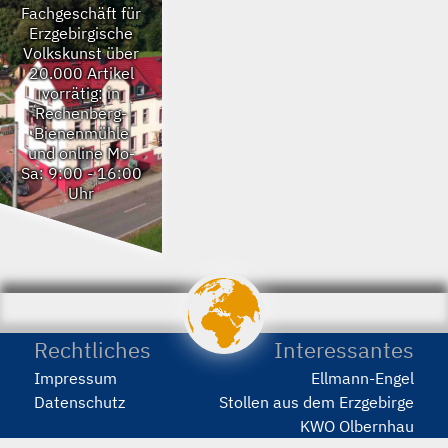
Fachgeschäft für
Erzgebirgische
Volkskunst
über
20.000 Artikel
vorrätig: in
Rechenberg-
Bienenmühle
und online
Mo-
Sa: 9:00 - 16:00
Uhr
porstmann.com
wir
machen
Webseiten
Rechtliches
Interessantes
Impressum
Ellmann-Engel
Datenschutz
Stollen aus dem Erzgebirge
KWO Olbernhau